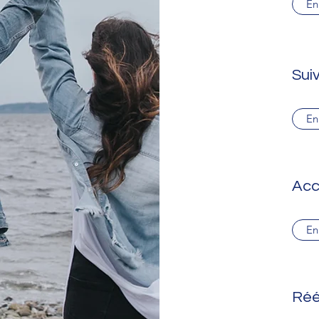
En
Sui
En
Acc
En
Réé