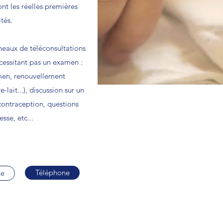
ont les réelles premières
tés.
eaux de téléconsultations
cessitant pas un examen :
amen, renouvellement
lait...), discussion sur un
contraception, questions
sse, etc...
Téléphone
ne