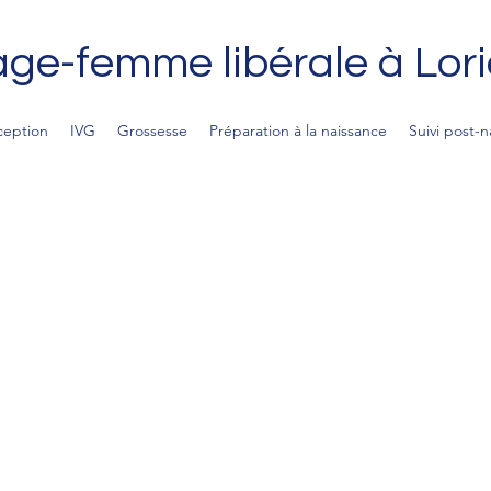
ge-femme libérale à Lori
ception
IVG
Grossesse
Préparation à la naissance
Suivi post-