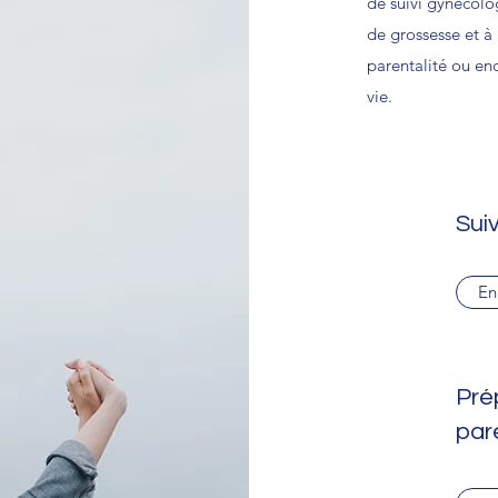
de suivi gynécolog
de grossesse et 
parentalité ou en
vie.
Sui
En
Pré
par